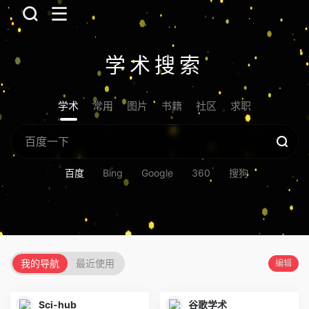
学术搜索
学术
常用
图片
书籍
社区
求职
百度
Bing
Google
360
搜狗
我的导航
最近使用
编辑
Sci-hub
谷歌学术