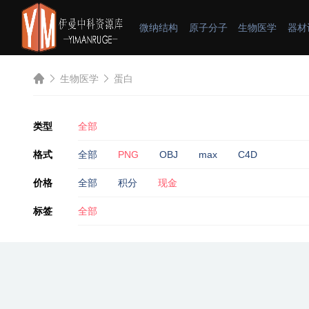
微纳结构
原子分子
生物医学
器材
生物医学
蛋白
类型
全部
格式
全部
PNG
OBJ
max
C4D
价格
全部
积分
现金
标签
全部